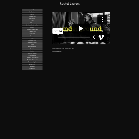
Rachel Laurent
Accueil
Publications
VIDÉOS
La vie en rose
Underground
L’Art !
L'Amour
Le Tourbillon de La Vie
Manège
Mes petites amoureuses
Chewing Gum
La mitraillette
Fontaine
Trésor
Portrait de femme
Abstraction Lyrique
Piscine
PHOTOGRAPHIES
UNDERGROUND - 56,14 min - 2019 - HD
Académia
Vanités
Le monde d’avant !
Géométrie variable
La Grande Bouffe
Les Affreux de la Création
Mes Petites Amoureuses
Cadavres Exquis
Autoportraits
Velasquez
Les Mickeys