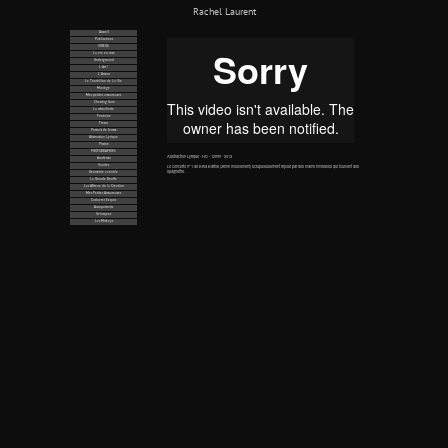
Rachel Laurent
Accueil
Publications
VIDÉOS
La vie en rose
Underground
L’Art !
L'Amour
Le Tourbillon de La Vie
Manège
Mes petites amoureuses
Chewing Gum
La mitraillette
Fontaine
Trésor
Portrait de femme
Abstraction Lyrique
Piscine
PHOTOGRAPHIES
Abstraction Lyrique - HD - 12min - 2013
Académia
Vanités
Le concerto n°1 de Béla Bartok (2ème mouvement) scrupuleusement rejoué par des mains invisibles qui touillent des
spaghettis.
Géométrie variable
La Grande Bouffe
Les Affreux de la Création
Mes Petites Amoureuses
Cadavres Exquis
Autoportraits
Velasquez
Les Mickeys