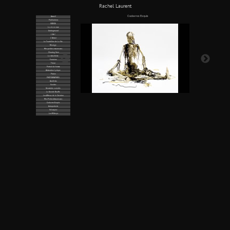
Rachel Laurent
Cadavres Exquis
Accueil
Publications
VIDÉOS
La vie en rose
Underground
L’Art !
L'Amour
Le Tourbillon de La Vie
Manège
Mes petites amoureuses
Chewing Gum
La mitraillette
Fontaine
Trésor
Portrait de femme
Abstraction Lyrique
Piscine
PHOTOGRAPHIES
Académia
Vanités
Géométrie variable
La Grande Bouffe
Les Affreux de la Création
Mes Petites Amoureuses
Cadavres Exquis
Autoportraits
Velasquez
Les Mickeys